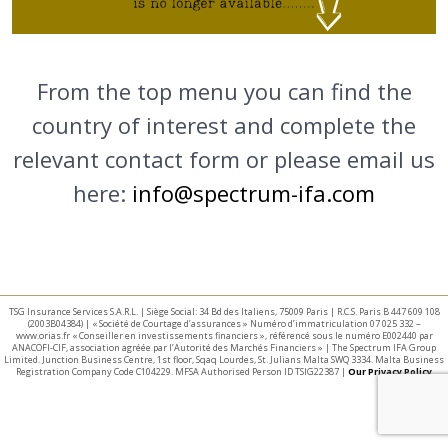
From the top menu you can find the
country of interest and complete the
relevant contact form or please email us
here:
info@spectrum-ifa.com
TSG Insurance Services S.A.R.L. | Siège Social: 34 Bd des Italiens, 75009 Paris | R.C.S. Paris B 447 609 108
(2003B04384) | « Société de Courtage d’assurances » Numéro d’immatriculation 07 025 332 –
www.orias.fr « Conseiller en investissements financiers », référencé sous le numéro E002440 par
ANACOFI-CIF, association agréée par l’Autorité des Marchés Financiers » | The Spectrum IFA Group
Limited. Junction Business Centre, 1st floor, Sqaq Lourdes, St. Julians Malta SWQ 3334. Malta Business
Registration Company Code C104229. MFSA Authorised Person ID TSIG22387 |
Our Privacy Policy