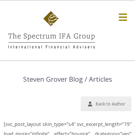
Steven Grover Blog / Articles
Back to Author
[svc_post_layout skin_type=”s4″ svc_excerpt_length=”19″
load_more=”infinite” effect=”bounce” dcategory=”yes”