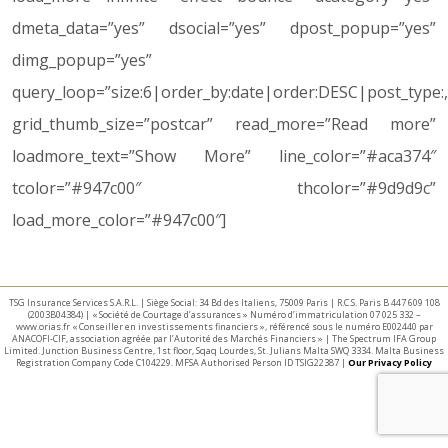
dmeta_data=”yes” dsocial=”yes” dpost_popup=”yes”
dimg_popup=”yes”
query_loop=”size:6|order_by:date|order:DESC|post_type:
grid_thumb_size=”postcar” read_more=”Read more”
loadmore_text=”Show More” line_color=”#aca374″
tcolor=”#947c00″ thcolor=”#9d9d9c”
load_more_color=”#947c00″]
TSG Insurance Services S.A.R.L. | Siège Social: 34 Bd des Italiens, 75009 Paris | R.C.S. Paris B 447 609 108
(2003B04384) | « Société de Courtage d’assurances » Numéro d’immatriculation 07 025 332 –
www.orias.fr « Conseiller en investissements financiers », référencé sous le numéro E002440 par
ANACOFI-CIF, association agréée par l’Autorité des Marchés Financiers » | The Spectrum IFA Group
Limited. Junction Business Centre, 1st floor, Sqaq Lourdes, St. Julians Malta SWQ 3334. Malta Business
Registration Company Code C104229. MFSA Authorised Person ID TSIG22387 |
Our Privacy Policy