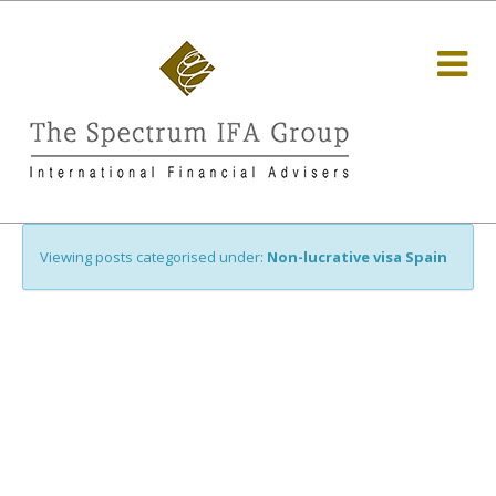
Viewing posts categorised under:
Non-lucrative visa Spain