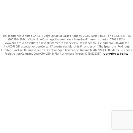
TSG Insurance Services S.A.R.L. | Siège Social: 34 Bd des Italiens, 75009 Paris | R.C.S. Paris B 447 609 108
(2003B04384) | « Société de Courtage d’assurances » Numéro d’immatriculation 07 025 332 –
www.orias.fr « Conseiller en investissements financiers », référencé sous le numéro E002440 par
ANACOFI-CIF, association agréée par l’Autorité des Marchés Financiers » | The Spectrum IFA Group
Limited. Junction Business Centre, 1st floor, Sqaq Lourdes, St. Julians Malta SWQ 3334. Malta Business
Registration Company Code C104229. MFSA Authorised Person ID TSIG22387 |
Our Privacy Policy