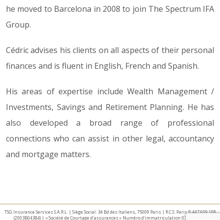
he moved to Barcelona in 2008 to join The Spectrum IFA
Group.
Cédric advises his clients on all aspects of their personal
finances and is fluent in English, French and Spanish.
His areas of expertise include Wealth Management /
Investments, Savings and Retirement Planning. He has
also developed a broad range of professional
connections who can assist in other legal, accountancy
and mortgage matters.
TSG Insurance Services S.A.R.L. | Siège Social: 34 Bd des Italiens, 75009 Paris | R.C.S. Paris B 447 609 108
(2003B04384) | « Société de Courtage d’assurances » Numéro d’immatriculation 07 025 332 –