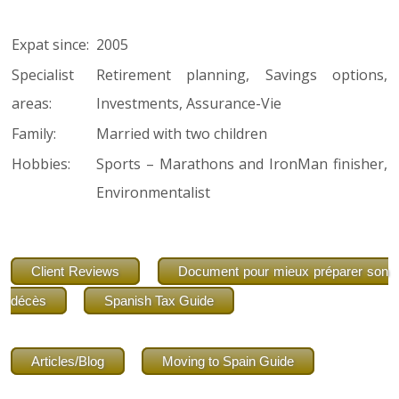
Expat since:
2005
Specialist
Retirement planning, Savings options,
areas:
Investments, Assurance-Vie
Family:
Married with two children
Hobbies:
Sports – Marathons and IronMan finisher,
Environmentalist
Client Reviews
Document pour mieux préparer son
décès
Spanish Tax Guide
Articles/Blog
Moving to Spain Guide