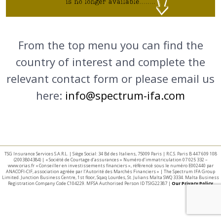
From the top menu you can find the
country of interest and complete the
relevant contact form or please email us
here:
info@spectrum-ifa.com
TSG Insurance Services S.A.R.L. | Siège Social: 34 Bd des Italiens, 75009 Paris | R.C.S. Paris B 447 609 108
(2003B04384) | « Société de Courtage d’assurances » Numéro d’immatriculation 07 025 332 –
www.orias.fr « Conseiller en investissements financiers », référencé sous le numéro E002440 par
ANACOFI-CIF, association agréée par l’Autorité des Marchés Financiers » | The Spectrum IFA Group
Limited. Junction Business Centre, 1st floor, Sqaq Lourdes, St. Julians Malta SWQ 3334. Malta Business
Registration Company Code C104229. MFSA Authorised Person ID TSIG22387 |
Our Privacy Policy