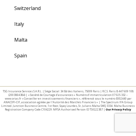
Switzerland
Italy
Malta
Spain
TSG Insurance Services S.A.R.L. | Siège Social: 34 Bd des Italiens, 75009 Paris | R.C.S. Paris B 447 609 108
(2003B04384) | « Société de Courtage d’assurances » Numéro d’immatriculation 07 025 332 –
www.orias.fr « Conseiller en investissements financiers », référencé sous le numéro E002440 par
ANACOFI-CIF, association agréée par l’Autorité des Marchés Financiers » | The Spectrum IFA Group
Limited. Junction Business Centre, 1st floor, Sqaq Lourdes, St. Julians Malta SWQ 3334. Malta Business
Registration Company Code C104229. MFSA Authorised Person ID TSIG22387 |
Our Privacy Policy