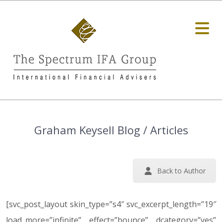
Graham Keysell Blog / Articles
Back to Author
[svc_post_layout skin_type=”s4″ svc_excerpt_length=”19″
load_more=”infinite” effect=”bounce” dcategory=”yes”