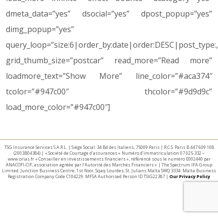
dmeta_data=”yes” dsocial=”yes” dpost_popup=”yes”
dimg_popup=”yes”
query_loop=”size:6|order_by:date|order:DESC|post_type:
grid_thumb_size=”postcar” read_more=”Read more”
loadmore_text=”Show More” line_color=”#aca374″
tcolor=”#947c00″ thcolor=”#9d9d9c”
load_more_color=”#947c00″]
TSG Insurance Services S.A.R.L. | Siège Social: 34 Bd des Italiens, 75009 Paris | R.C.S. Paris B 447 609 108
(2003B04384) | « Société de Courtage d’assurances » Numéro d’immatriculation 07 025 332 –
www.orias.fr « Conseiller en investissements financiers », référencé sous le numéro E002440 par
ANACOFI-CIF, association agréée par l’Autorité des Marchés Financiers » | The Spectrum IFA Group
Limited. Junction Business Centre, 1st floor, Sqaq Lourdes, St. Julians Malta SWQ 3334. Malta Business
Registration Company Code C104229. MFSA Authorised Person ID TSIG22387 |
Our Privacy Policy