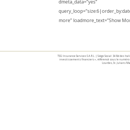
dmeta_data=”yes” 
query_loop=”size:6|order_by:d
more” loadmore_text=”Show More
TSG Insurance Services S.A.R.L. | Siège Social: 34 Bd des I
investissements financiers », référencé sous le numéro 
Lourdes, St. Julians 