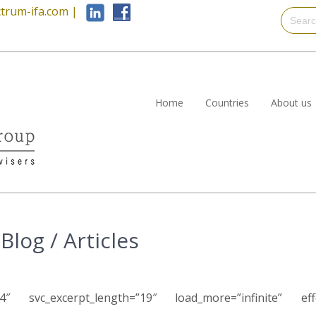
trum-ifa.com
|
Home
Countries
About us
log / Articles
s4″ svc_excerpt_length=”19″ load_more=”infinite” ef