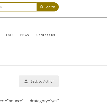
Search
FAQ
News
Contact us
Back to Author
fect=”bounce” dcategory=”yes”