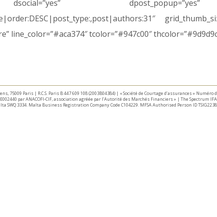
dsocial=”yes” dpost_popup=”yes
ate|order:DESC|post_type:,post|authors:31″ grid_thumb_
” line_color=”#aca374″ tcolor=”#947c00″ thcolor=”#9d9d9
taliens, 75009 Paris | R.C.S. Paris B 447 609 108 (2003B04384) | « Société de Courtage d’assurances » Numéro
E002440 par ANACOFI-CIF, association agréée par l’Autorité des Marchés Financiers » | The Spectrum IFA 
Malta SWQ 3334. Malta Business Registration Company Code C104229. MFSA Authorised Person ID TSIG2238