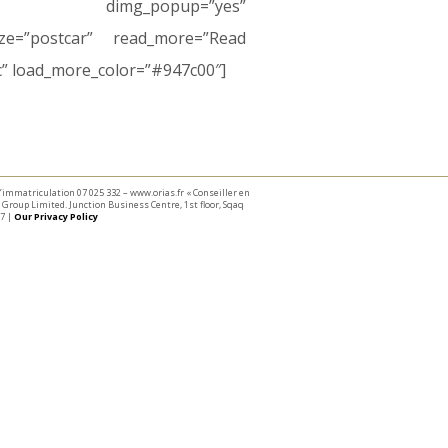
” dimg_popup=”yes”
size=”postcar” read_more=”Read
c” load_more_color=”#947c00″]
 d’immatriculation 07 025 332 – www.orias.fr « Conseiller en
Group Limited. Junction Business Centre, 1st floor, Sqaq
7 |
Our Privacy Policy