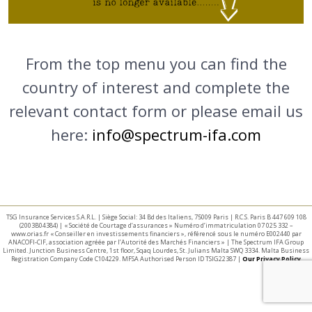
From the top menu you can find the
country of interest and complete the
relevant contact form or please email us
here:
info@spectrum-ifa.com
TSG Insurance Services S.A.R.L. | Siège Social: 34 Bd des Italiens, 75009 Paris | R.C.S. Paris B 447 609 108
(2003B04384) | « Société de Courtage d’assurances » Numéro d’immatriculation 07 025 332 –
www.orias.fr « Conseiller en investissements financiers », référencé sous le numéro E002440 par
ANACOFI-CIF, association agréée par l’Autorité des Marchés Financiers » | The Spectrum IFA Group
Limited. Junction Business Centre, 1st floor, Sqaq Lourdes, St. Julians Malta SWQ 3334. Malta Business
Registration Company Code C104229. MFSA Authorised Person ID TSIG22387 |
Our Privacy Policy