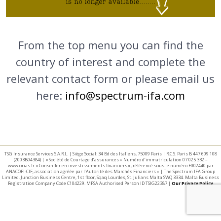
From the top menu you can find the
country of interest and complete the
relevant contact form or please email us
here:
info@spectrum-ifa.com
TSG Insurance Services S.A.R.L. | Siège Social: 34 Bd des Italiens, 75009 Paris | R.C.S. Paris B 447 609 108
(2003B04384) | « Société de Courtage d’assurances » Numéro d’immatriculation 07 025 332 –
www.orias.fr « Conseiller en investissements financiers », référencé sous le numéro E002440 par
ANACOFI-CIF, association agréée par l’Autorité des Marchés Financiers » | The Spectrum IFA Group
Limited. Junction Business Centre, 1st floor, Sqaq Lourdes, St. Julians Malta SWQ 3334. Malta Business
Registration Company Code C104229. MFSA Authorised Person ID TSIG22387 |
Our Privacy Policy