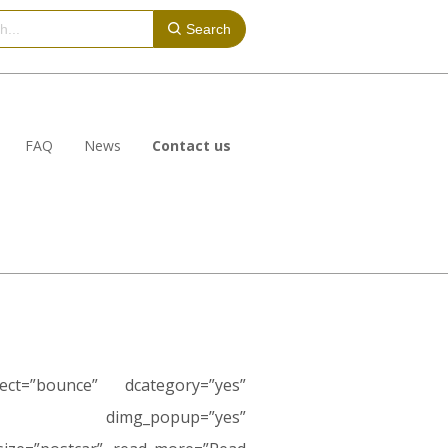
Search
FAQ
News
Contact us
fect=”bounce” dcategory=”yes”
” dimg_popup=”yes”