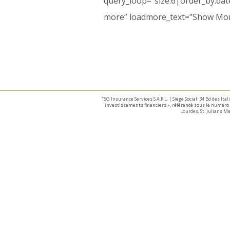
query_loop=”size:6|order_by:da
more” loadmore_text=”Show More
TSG Insurance Services S.A.R.L. | Siège Social: 34 Bd des I
investissements financiers », référencé sous le numéro 
Lourdes, St. Julians 