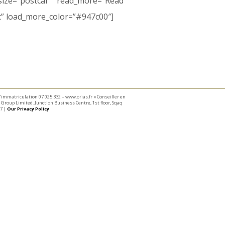
_size=”postcar” read_more=”Read
c” load_more_color=”#947c00″]
 d’immatriculation 07 025 332 – www.orias.fr « Conseiller en
Group Limited. Junction Business Centre, 1st floor, Sqaq
7 |
Our Privacy Policy