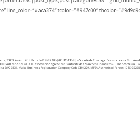
te|order:DESC|post_type:,post|categories:58″ grid_thumb
” line_color=”#aca374″ tcolor=”#947c00″ thcolor=”#9d9d9
taliens, 75009 Paris | R.C.S. Paris B 447 609 108 (2003B04384) | « Société de Courtage d’assurances » Numéro
E002440 par ANACOFI-CIF, association agréée par l’Autorité des Marchés Financiers » | The Spectrum IFA 
Malta SWQ 3334. Malta Business Registration Company Code C104229. MFSA Authorised Person ID TSIG2238