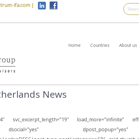
trum-ifa.com
|
Home
Countries
About us
therlands News
s4″ svc_excerpt_length=”19″ load_more=”infinite” ef
dsocial=”yes” dpost_popup=”yes