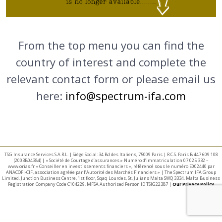
From the top menu you can find the
country of interest and complete the
relevant contact form or please email us
here:
info@spectrum-ifa.com
TSG Insurance Services S.A.R.L. | Siège Social: 34 Bd des Italiens, 75009 Paris | R.C.S. Paris B 447 609 108
(2003B04384) | « Société de Courtage d’assurances » Numéro d’immatriculation 07 025 332 –
www.orias.fr « Conseiller en investissements financiers », référencé sous le numéro E002440 par
ANACOFI-CIF, association agréée par l’Autorité des Marchés Financiers » | The Spectrum IFA Group
Limited. Junction Business Centre, 1st floor, Sqaq Lourdes, St. Julians Malta SWQ 3334. Malta Business
Registration Company Code C104229. MFSA Authorised Person ID TSIG22387 |
Our Privacy Policy