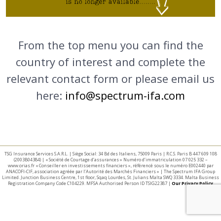
From the top menu you can find the
country of interest and complete the
relevant contact form or please email us
here:
info@spectrum-ifa.com
TSG Insurance Services S.A.R.L. | Siège Social: 34 Bd des Italiens, 75009 Paris | R.C.S. Paris B 447 609 108
(2003B04384) | « Société de Courtage d’assurances » Numéro d’immatriculation 07 025 332 –
www.orias.fr « Conseiller en investissements financiers », référencé sous le numéro E002440 par
ANACOFI-CIF, association agréée par l’Autorité des Marchés Financiers » | The Spectrum IFA Group
Limited. Junction Business Centre, 1st floor, Sqaq Lourdes, St. Julians Malta SWQ 3334. Malta Business
Registration Company Code C104229. MFSA Authorised Person ID TSIG22387 |
Our Privacy Policy