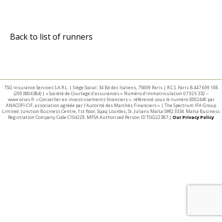
Back to list of runners
TSG Insurance Services S.A.R.L. | Siège Social: 34 Bd des Italiens, 75009 Paris | R.C.S. Paris B 447 609 108
(2003B04384) | « Société de Courtage d’assurances » Numéro d’immatriculation 07 025 332 –
www.orias.fr « Conseiller en investissements financiers », référencé sous le numéro E002440 par
ANACOFI-CIF, association agréée par l’Autorité des Marchés Financiers » | The Spectrum IFA Group
Limited. Junction Business Centre, 1st floor, Sqaq Lourdes, St. Julians Malta SWQ 3334. Malta Business
Registration Company Code C104229. MFSA Authorised Person ID TSIG22387 |
Our Privacy Policy