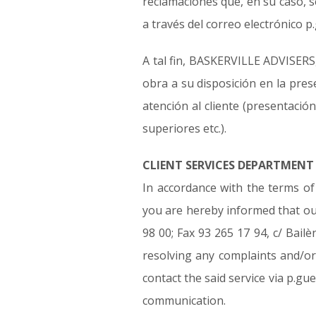
reclamaciones que, en su caso, 
a través del correo electrónico 
A tal fin, BASKERVILLE ADVISERS
obra a su disposición en la pres
atención al cliente (presentació
superiores etc.).
CLIENT SERVICES DEPARTMENT
In accordance with the terms of
you are hereby informed that ou
98 00; Fax 93 265 17 94, c/ Bail
resolving any complaints and/o
contact the said service via p.gu
communication.