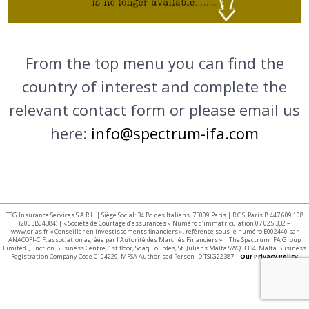
From the top menu you can find the
country of interest and complete the
relevant contact form or please email us
here:
info@spectrum-ifa.com
TSG Insurance Services S.A.R.L. | Siège Social: 34 Bd des Italiens, 75009 Paris | R.C.S. Paris B 447 609 108
(2003B04384) | « Société de Courtage d’assurances » Numéro d’immatriculation 07 025 332 –
www.orias.fr « Conseiller en investissements financiers », référencé sous le numéro E002440 par
ANACOFI-CIF, association agréée par l’Autorité des Marchés Financiers » | The Spectrum IFA Group
Limited. Junction Business Centre, 1st floor, Sqaq Lourdes, St. Julians Malta SWQ 3334. Malta Business
Registration Company Code C104229. MFSA Authorised Person ID TSIG22387 |
Our Privacy Policy