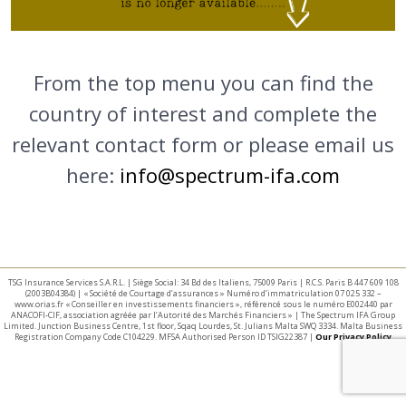
From the top menu you can find the
country of interest and complete the
relevant contact form or please email us
here:
info@spectrum-ifa.com
TSG Insurance Services S.A.R.L. | Siège Social: 34 Bd des Italiens, 75009 Paris | R.C.S. Paris B 447 609 108
(2003B04384) | « Société de Courtage d’assurances » Numéro d’immatriculation 07 025 332 –
www.orias.fr « Conseiller en investissements financiers », référencé sous le numéro E002440 par
ANACOFI-CIF, association agréée par l’Autorité des Marchés Financiers » | The Spectrum IFA Group
Limited. Junction Business Centre, 1st floor, Sqaq Lourdes, St. Julians Malta SWQ 3334. Malta Business
Registration Company Code C104229. MFSA Authorised Person ID TSIG22387 |
Our Privacy Policy